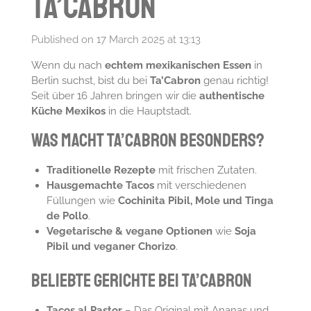
Ta’Cabron
Published on 17 March 2025 at 13:13
Wenn du nach
echtem mexikanischen Essen
in
Berlin suchst, bist du bei
Ta’Cabron
genau richtig!
Seit über 16 Jahren bringen wir die
authentische
Küche Mexikos
in die Hauptstadt.
Was macht Ta’Cabron besonders?
Traditionelle Rezepte
mit frischen Zutaten.
Hausgemachte Tacos
mit verschiedenen
Füllungen wie
Cochinita Pibil, Mole und Tinga
de Pollo
.
Vegetarische & vegane Optionen
wie
Soja
Pibil und veganer Chorizo
.
Beliebte Gerichte bei Ta’Cabron
Tacos al Pastor
– Das Original mit Ananas und