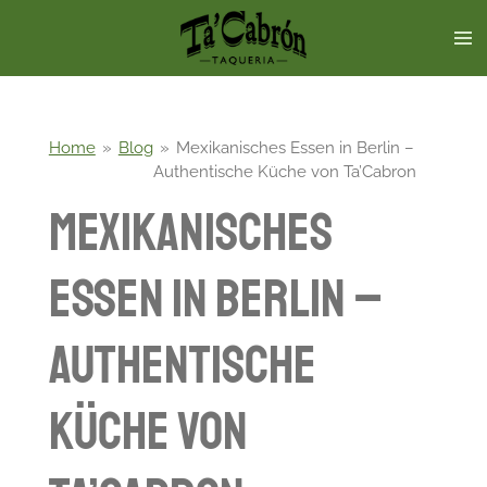
Skip
to
main
content
Home
»
Blog
»
Mexikanisches Essen in Berlin –
Authentische Küche von Ta’Cabron
Mexikanisches
Essen in Berlin –
Authentische
Küche von